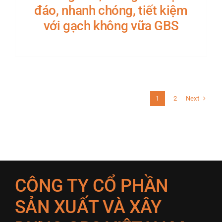
đáo, nhanh chóng, tiết kiệm
với gạch không vữa GBS
Next
1
2
CÔNG TY CỔ PHẦN
SẢN XUẤT VÀ XÂY