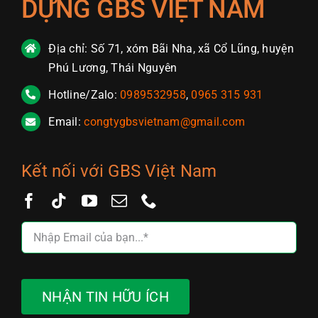
DỰNG GBS VIỆT NAM
Địa chỉ: Số 71, xóm Bãi Nha, xã Cổ Lũng, huyện
Phú Lương, Thái Nguyên
Hotline/Zalo:
0989532958
,
0965 315 931
Email:
congtygbsvietnam@gmail.com
Kết nối với GBS Việt Nam
NHẬN TIN HỮU ÍCH