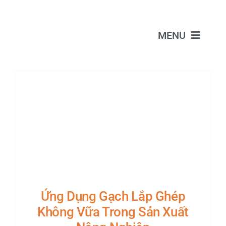
Skip
to
MENU
content
GIỚI THIỆU
SẢN PHẨM
DỊCH VỤ
BÁO GIÁ
DỰ ÁN
Ứng Dụng Gạch Lắp Ghép
Không Vữa Trong Sản Xuất