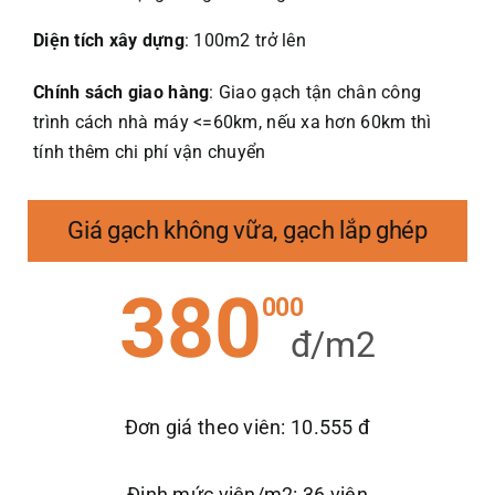
Diện tích xây dựng
: 100m2 trở lên
Chính sách giao hàng
: Giao gạch tận chân công
trình cách nhà máy <=60km, nếu xa hơn 60km thì
tính thêm chi phí vận chuyển
Giá gạch không vữa, gạch lắp ghép
380
000
đ/m2
Đơn giá theo viên: 10.555 đ
Định mức viên/m2: 36 viên