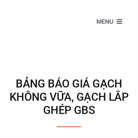
Skip
to
MENU
content
GIỚI THIỆU
SẢN PHẨM
DỊCH VỤ
BẢNG BÁO GIÁ GẠCH
KHÔNG VỮA, GẠCH LẮP
BÁO GIÁ
GHÉP GBS
DỰ ÁN