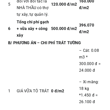
đối với đối tác là
160.000
5
120.000 đ/m2
NHÀ THẦU có thợ
đ/m2
tự xây, tự quản lý.
Tổng chi phí gạch
396.070
6
+ vữa xây + công
500.000 đ/m2
đ/m2
xây
B/ PHƯƠNG ÁN – CHI PHÍ TRÁT TƯỜNG
– Cát: 0.08
m3 *
300.000 đ =
24.000 đ
– Xi măng:
18 kg
1
GIÁ VỮA TÔ TRÁT
0 đ/m2
*1.450 đ =
26.100 đ