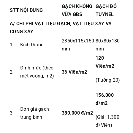
GẠCH KHÔNG
GẠCH ĐỎ
STT
NỘI DUNG
VỮA GBS
TUYNEL
A/ CHI PHÍ VẬT LIỆU GẠCH, VẬT LIỆU XÂY VÀ
CÔNG XÂY
2350x115x150
80x80x180
1
Kích thước
mm
mm
120
Viên/m2
Định mức (theo
2
36 Viên/m2
mét vuông, m2)
(Tường 20)
156.000
đ/m2
Đơn giá gạch
3
380.000 đ/m2
trung bình
(Giá: 1.300
đ/Viên)