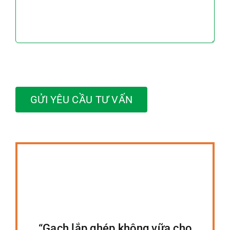
GỬI YÊU CẦU TƯ VẤN
“Gạch lắp ghép không vữa cho