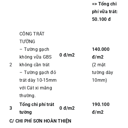
=> Tổng chi
phí vữa trát:
50.100 đ
CÔNG TRÁT
TƯỜNG
– Tường gạch
140.000
0 đ/m2
không vữa GBS
đ/m2
2
không cần trát
(2 mặt
– Tường gạch đỏ
tường dày
trát dày 10-15mm
10mm)
với Cát xi măng
thường.
Tổng chi phí trát
190.100
3
0 đ/m2
tường
đ/m2
C/ CHI PHÍ SƠN HOÀN THIỆN