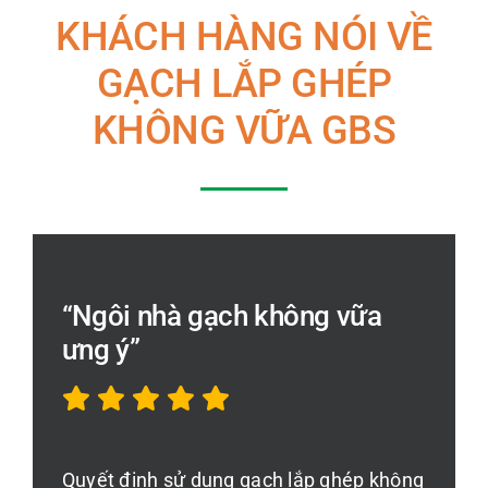
KHÁCH HÀNG NÓI VỀ
GẠCH LẮP GHÉP
KHÔNG VỮA GBS
“Ngôi nhà gạch không vữa
ưng ý”
Quyết định sử dụng gạch lắp ghép không