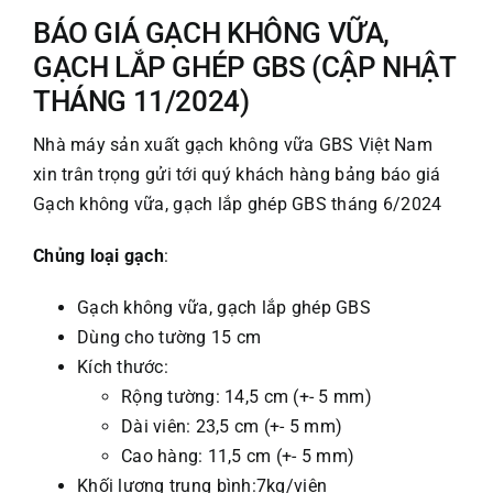
KINH NGHIỆM
BÁO GIÁ GẠCH KHÔNG VỮA,
GẠCH LẮP GHÉP GBS (CẬP NHẬT
LIÊN HỆ
THÁNG 11/2024)
Nhà máy sản xuất gạch không vữa GBS Việt Nam
xin trân trọng gửi tới quý khách hàng bảng báo giá
Gạch không vữa, gạch lắp ghép GBS tháng 6/2024
Chủng loại gạch
:
Gạch không vữa, gạch lắp ghép GBS
Dùng cho tường 15 cm
Kích thước:
Rộng tường: 14,5 cm (+- 5 mm)
Dài viên: 23,5 cm (+- 5 mm)
Cao hàng: 11,5 cm (+- 5 mm)
Khối lượng trung bình:7kg/viên